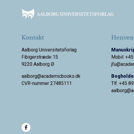
Kontakt
Henvend
Aalborg Universitetsforlag
Manuskrip
Fibigerstræde 15
Mobil: +45
9220 Aalborg Ø
jfu@acade
aalborg@academicbooks.dk
Bogholder
CVR-nummer 27485111
Tlf. +45 8
aalborg@
a