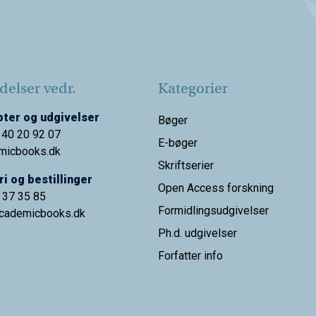
elser vedr.
Kategorier
ter og udgivelser
Bøger
 40 20 92 07
E-bøger
micbooks.dk
Skriftserier
i og bestillinger
Open Access forskning
9 37 35 85
Formidlingsudgivelser
cademicbooks.dk
Ph.d. udgivelser
Forfatter info