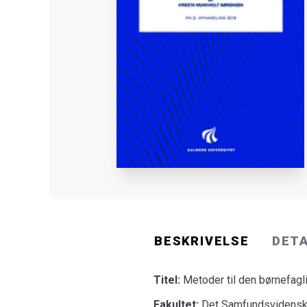
BESKRIVELSE
DET
Titel:
Metoder til den børnefagl
Fakultet:
Det Samfundsvidenska