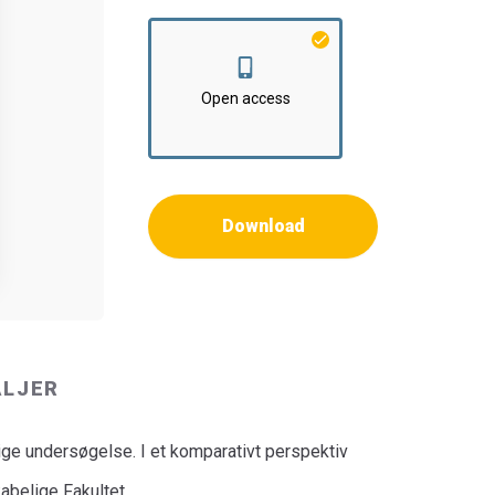
Open access
Download
ALJER
ige undersøgelse. I et komparativt perspektiv
belige Fakultet