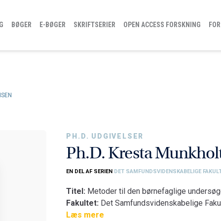
G
BØGER
E-BØGER
SKRIFTSERIER
OPEN ACCESS FORSKNING
FOR
NSEN
PH.D. UDGIVELSER
Ph.D. Kresta Munkhol
EN DEL AF SERIEN
DET SAMFUNDSVIDENSKABELIGE FAKULT
Titel:
Metoder til den børnefaglige undersøge
Fakultet:
Det Samfundsvidenskabelige Faku
Institut:
Læs mere
Institut for Sociologi og Socialt Arb