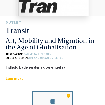
OUTLET
Transit
Art, Mobility and Migration in
the Age of Globalisation
AF REDAKTØR
SABINE DAHL NIELSEN
EN DEL AF SERIEN
ART AND URBANISM SERIES
Indhold både på dansk og engelsk
Mennesker rejser i stadig stigende grad i nutidens
Læs mere
globaliserede samfund. Men de gør det af forskellige
årsager, i varierende grader og – ikke mindst – på
radikalt forskellige vilkår. Mange rejser på ferie til såvel
nære som fjerne destinationer, pendler regelmæssigt til