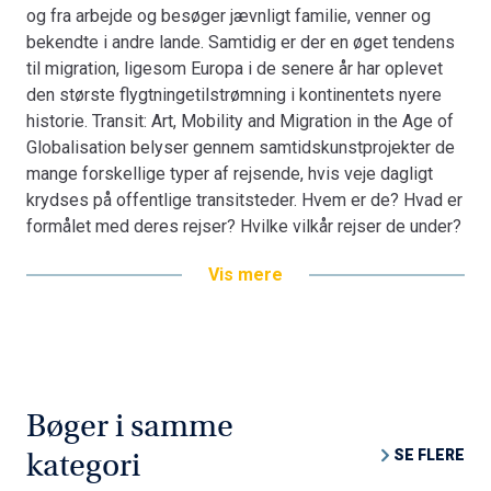
og fra arbejde og besøger jævnligt familie, venner og
i samarbejde med Aalborg Universitetsforlag desuden
bekendte i andre lande. Samtidig er der en øget tendens
udgivet forskningspublikationen Transit: Art, Mobility and
til migration, ligesom Europa i de senere år har oplevet
Migration in the Age of Globalisation.
den største flygtningetilstrømning i kontinentets nyere
Publikationen indeholder et forord ved museumsdirektør
historie. Transit: Art, Mobility and Migration in the Age of
på KØS Museum for kunst i det offentlige rum, Ulrikke
Globalisation belyser gennem samtids­kunst­projekter de
Neergaard, og en udstillingsbaseret forskningsartikel
mange forskellige typer af rejsende, hvis veje dagligt
ved postdoc og projektkurator Sabine Dahl Nielsen.
krydses på offentlige transitsteder. Hvem er de? Hvad er
Derudover indeholder den en mobilitetsteoretisk
formålet med deres rejser? Hvilke vilkår rejser de under?
forskningsartikel forfattet af sociologiprofessor ved
Og hvilke relationer har de til hinanden og til
Drexel University Mimi Sheller samt en
Vis mere
transitstederne som sociale og politiske
migrationspolitisk forskningsartikel skrevet af arkitekt
forhandlingszoner?
Lorenzo Pezzani og filmskaber Charles Heller, som
begge er tilknyttet Forensic Oceanography, der hører ind
Det forskningsbaserede udstillingsprojekt Transit, som
under det kollektive forskningsnetværk Forensic
publikationen tager afsæt i, omfattede kunstprojekter på
Architecture ved Goldsmiths University. Kunstnerne
stationer og i S-togets linje E, en international udstilling
Madame Nielsen og Pejk Malinovski bidrager hver især
Bøger i samme
på KØS Museum for kunst i det offentlige rum,
med tekster, der knytter sig til deres specifikt til Transit
undervisningsaktiviteter samt debat­arrange­menter og en
SE FLERE
kategori
producerede kunst­projekter. Publikationen præsenterer
særavis realiseret i samarbejde med Dagbladet
desuden alle Transits realiserede kunstprojekter,