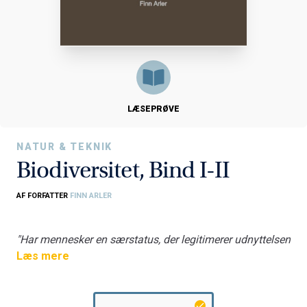
LÆSEPRØVE
NATUR & TEKNIK
Biodiversitet, Bind I-II
AF FORFATTER
FINN ARLER
"Har mennesker en særstatus, der legitimerer udnyttelsen
af andre væsner? Hvad går tabt for os, hvis den
Læs mere
biologiske
mangfoldighed mindskes?"
Emnet for afhandlingen er menneskers forhold til og