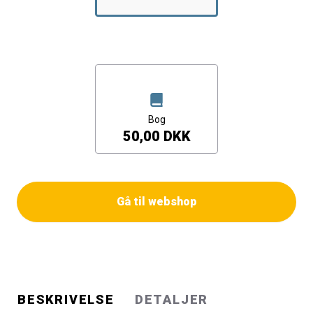
fortabelsen i stivnede relationer. Den vil leves ’på trods’.
Om forfatteren
Morten Paustian (1975) er erhvervsfilosof. Hans
forskning og udvikling handler om intuition og praktisk
filosofisk tænkning.
Bog
50,00 DKK
Gå til webshop
BESKRIVELSE
DETALJER