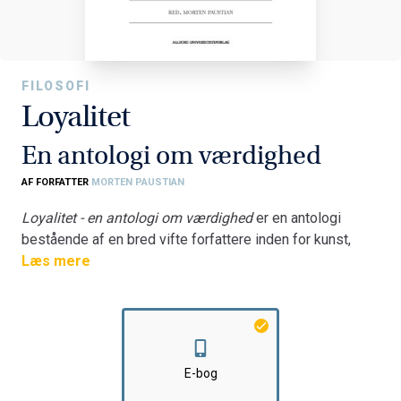
FILOSOFI
Loyalitet
En antologi om værdighed
AF FORFATTER
MORTEN PAUSTIAN
Loyalitet - en antologi om værdighed
er en antologi
bestående af en bred vifte forfattere inden for kunst,
kultur, forskning og erhvervslivet. De har alle noget på
Læs mere
hjertet. På hver deres måde udtrykker forfatterne, hvor
forbavsende vigtigt loyalitet i grunden er - intet
menneske synes at gå gennem livet uden at mærke
vingesuset fra loyalitet.
Bogen sigter derfor også højere og dybere end den
E-bog
klassiske forståelse af loyalitet. Den vil mere end