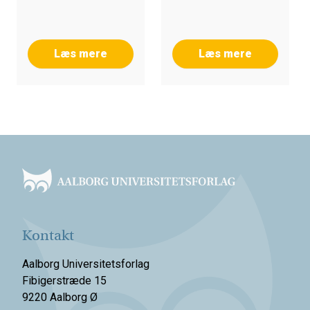
Læs mere
Læs mere
Footer
Kontakt
Aalborg Universitetsforlag
Fibigerstræde 15
9220 Aalborg Ø