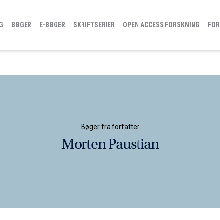
G
BØGER
E-BØGER
SKRIFTSERIER
OPEN ACCESS FORSKNING
FOR
Bøger fra forfatter
Morten Paustian