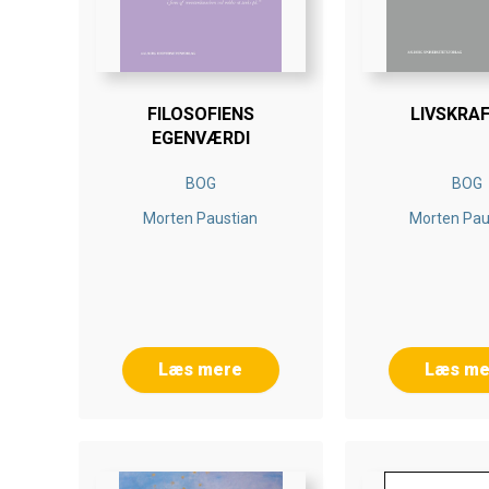
FILOSOFIENS
LIVSKRA
EGENVÆRDI
BOG
BOG
Morten Paustian
Morten Pau
Læs mere
Læs me