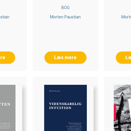
BOG
stian
Morten Paustian
Mort
re
Læs mere
L