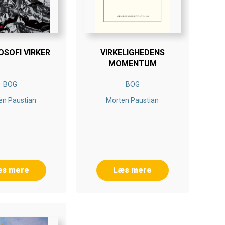
OSOFI VIRKER
VIRKELIGHEDENS
MOMENTUM
BOG
BOG
en Paustian
Morten Paustian
æs mere
Læs mere