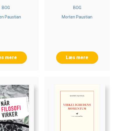
BOG
BOG
en Paustian
Morten Paustian
æs mere
Læs mere