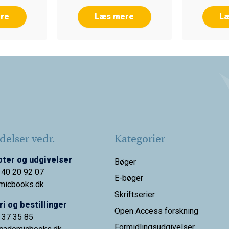
re
Læs mere
L
elser vedr.
Kategorier
ter og udgivelser
Bøger
 40 20 92 07
E-bøger
micbooks.dk
Skriftserier
i og bestillinger
Open Access forskning
9 37 35 85
Formidlingsudgivelser