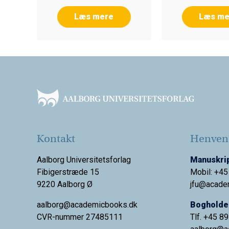
Læs mere
Læs me
Footer
Kontakt
Henvend
Aalborg Universitetsforlag
Manuskrip
Fibigerstræde 15
Mobil: +45
9220 Aalborg Ø
jfu@acade
aalborg@academicbooks.dk
Bogholder
CVR-nummer 27485111
Tlf. +45 8