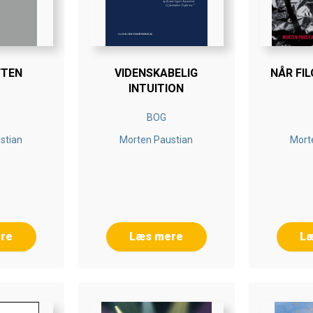
FTEN
VIDENSKABELIG
NÅR FIL
INTUITION
BOG
stian
Morten Paustian
Mort
re
Læs mere
L