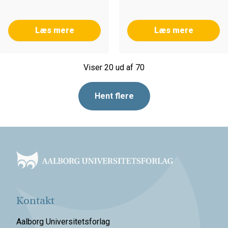
Læs mere
Læs mere
Viser 20 ud af 70
Hent flere
Footer
Kontakt
Aalborg Universitetsforlag