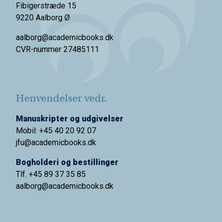
Fibigerstræde 15
9220 Aalborg Ø
aalborg@academicbooks.dk
CVR-nummer 27485111
Henvendelser vedr.
Manuskripter og udgivelser
Mobil: +45 40 20 92 07
jfu@academicbooks.dk
Bogholderi og bestillinger
Tlf. +45 89 37 35 85
aalborg@
academicbooks.dk