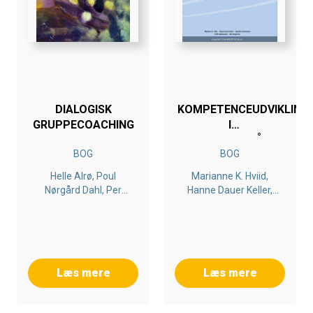
DIALOGISK
KOMPETENCEUDVIKLING
GRUPPECOACHING
I
UDKANTSOMRÅDER
BOG
BOG
Helle Alrø, Poul
Marianne K. Hviid,
Nørgård Dahl, Per
Hanne Dauer Keller,
Kloster
Annette Rasmussen,
Palle Rasmussen, Ulla
Thøgersen
Læs mere
Læs mere