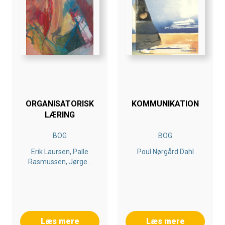
ORGANISATORISK
KOMMUNIKATION
LÆRING
BOG
BOG
Erik Laursen, Palle
Poul Nørgård Dahl
Rasmussen, Jørgen
Gulddahl Rasmussen,
Kenneth Mølbjerg
Jørgensen, Poul
Nørgård Dahl
Læs mere
Læs mere