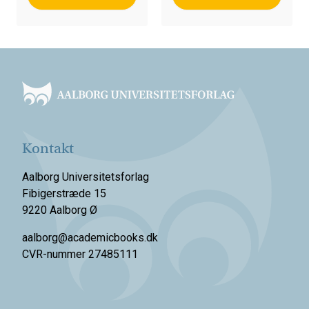
Footer
Kontakt
Aalborg Universitetsforlag
Fibigerstræde 15
9220 Aalborg Ø
aalborg@academicbooks.dk
CVR-nummer 27485111