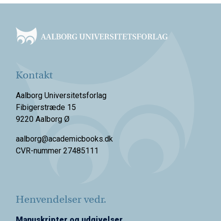
Footer
Kontakt
Aalborg Universitetsforlag
Fibigerstræde 15
9220 Aalborg Ø
aalborg@academicbooks.dk
CVR-nummer 27485111
Henvendelser vedr.
Manuskripter og udgivelser