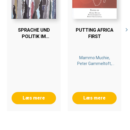
SPRACHE UND
PUTTING AFRICA
POLITIK IM
FIRST
SKANDINAVISCHEN
UND DEUTSCHEN
KONTEXT 1933-
Mammo Muchie,
1945
Peter Gammeltoft,
Bengt-Åke Lundvall
Læs mere
Læs mere