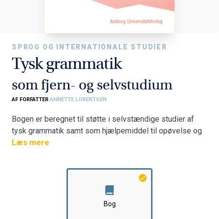
SPROG OG INTERNATIONALE STUDIER
Tysk grammatik
som fjern- og selvstudium
AF FORFATTER
ANNETTE LORENTSEN
Bogen er beregnet til støtte i selvstændige studier af
tysk grammatik samt som hjælpemiddel til opøvelse og
check af selvstændig forståelse af grammatiske emner.
Læs mere
De 5 kapitler indeholder spørgsmål, øvelser og
løsningsforslag der refererer til Annette Lorentsens
øvrige udgivelser om tysk grammatik på Aalborg
Universitetsforlag.
Bogen er en del af tilbuddet
Køb 3 Bøger - Betal For 2
Bog