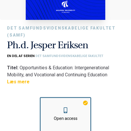
DET SAMFUNDSVIDENSKABELIGE FAKULTET
(SAMF)
Ph.d. Jesper Eriksen
EN DEL AF SERIEN
DET SAMFUNDSVIDENSKABELIGE FAKULTET
Titel:
Opportunities & Education: Intergenerational
Mobility, and Vocational and Continuing Education
Fakultet:
Læs mere
Det Samfundsvidenskabelige Fakultet
Institut:
Aalborg University Business School
Open access