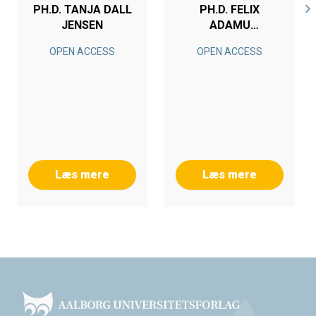
PH.D. TANJA DALL
PH.D. FELIX
JENSEN
ADAMU
NANDONDE
OPEN ACCESS
OPEN ACCESS
Læs mere
Læs mere
Footer