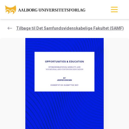
Tilbage til Det Samfundsvidenskabelige Fakultet (SAMF)