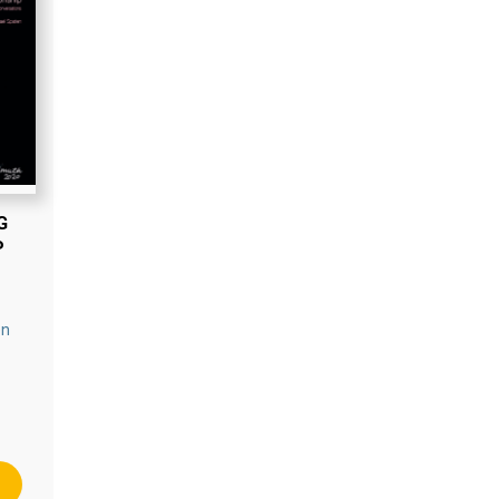
G
P
en