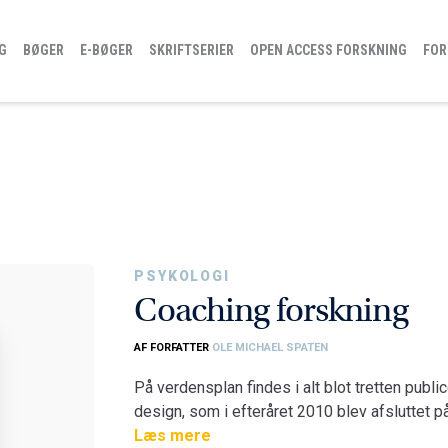
G
BØGER
E-BØGER
SKRIFTSERIER
OPEN ACCESS FORSKNING
FOR
PSYKOLOGI
Coaching forskning
AF FORFATTER
OLE MICHAEL SPATEN
På verdensplan findes i alt blot tretten pub
design, som i efteråret 2010 blev afsluttet p
især sådanne studier, som grundlæggende ka
Læs mere