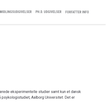
MIDLINGSUDGIVELSER
PH.D. UDGIVELSER
FORFATTER INFO
licerede eksperimentelle studier samt kun et dansk
å psykologistudiet, Aalborg Universitet. Det er
n afdække hvad coaching egentlig har af