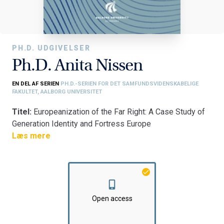
PH.D. UDGIVELSER
Ph.D. Anita Nissen
EN DEL AF SERIEN
PH.D.-SERIEN FOR DET SAMFUNDSVIDENSKABELIGE
FAKULTET, AALBORG UNIVERSITET
Titel:
Europeanization of the Far Right: A Case Study of
Generation Identity and Fortress Europe
Fakultet:
Læs mere
Det Samfundsvidenskabelige Fakultet
Institut:
Institut for Politik og Samfund
Open access