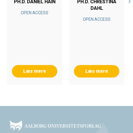
PH.D. DANIEL HAIN
PH.D. CHRESTINA
DAHL
OPEN ACCESS
OPEN ACCESS
Læs mere
Læs mere
Footer