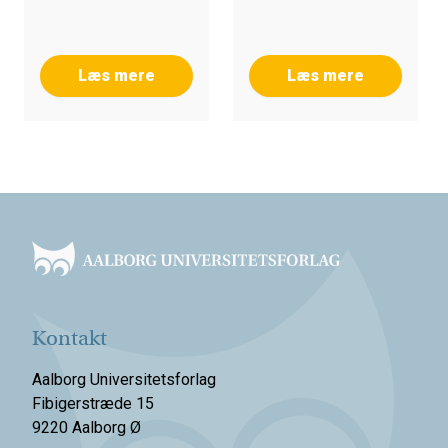
Læs mere
Læs mere
Footer
Kontakt
Aalborg Universitetsforlag
Fibigerstræde 15
9220 Aalborg Ø