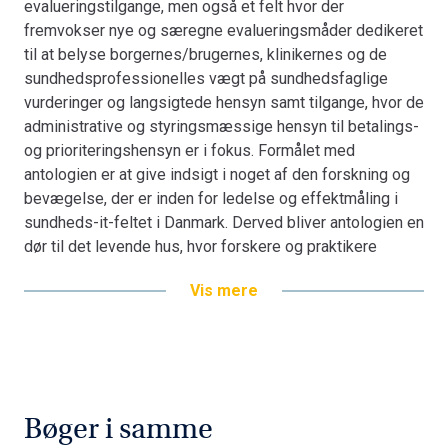
evalueringstilgange, men også et felt hvor der
herfor vil være stigende i et aldrende samfund i lighed
fremvokser nye og særegne evalueringsmåder dedikeret
med både de behandlingsmæssige muligheder og
til at belyse borgernes/brugernes, klinikernes og de
befolkningens forventninger. Kerneaktørerne i
sundhedsprofessionelles vægt på sundhedsfaglige
SundhedsITnet er universitetshospitalerne i Århus
vurderinger og langsigtede hensyn samt tilgange, hvor de
(Århus,, Skejby og Aalborg Sygehus), Odense
administrative og styringsmæssige hensyn til betalings-
Universitetshospital samt Rigshospitalet. Dertil kommer
og prioriteringshensyn er i fokus. Formålet med
universiteterne i København, Århus og Aalborg,
antologien er at give indsigt i noget af den forskning og
Copenhagen Business School, Handelshøjskolen ved
bevægelse, der er inden for ledelse og effektmåling i
Aarhus Universitet og IT Universitetet i København.
sundheds-it-feltet i Danmark. Derved bliver antologien en
dør til det levende hus, hvor forskere og praktikere
forsøger at finde fodfæste, en invitation til flere om at
Vis mere
blive involveret i dannelse af modeller og fortolkninger af
data. Antologien afspejler en pragmatisk tilgang til feltet,
hvor nogle af bidragene kun berører effektmålingen, og
andre kun belyser ledelse, og atter andre bevæger sig i
begge felter. SundhedsITnet, der koordineres af
Alexandra Instituttet A/S, har deltagelse af
Bøger i samme
sundhedsudbydere, virksomheder, forskere og brugere i