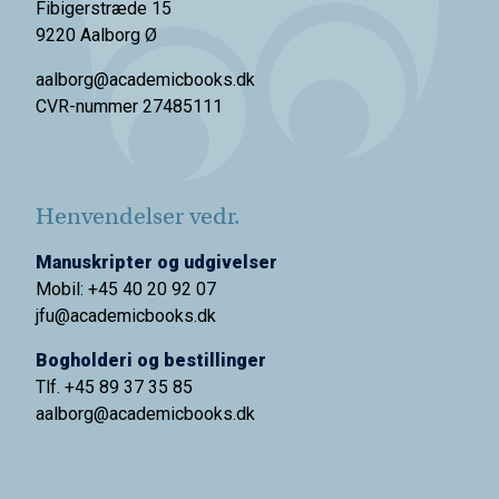
Fibigerstræde 15
9220 Aalborg Ø
aalborg@academicbooks.dk
CVR-nummer 27485111
Henvendelser vedr.
Manuskripter og udgivelser
Mobil: +45 40 20 92 07
jfu@academicbooks.dk
Bogholderi og bestillinger
Tlf. +45 89 37 35 85
aalborg@
academicbooks.dk