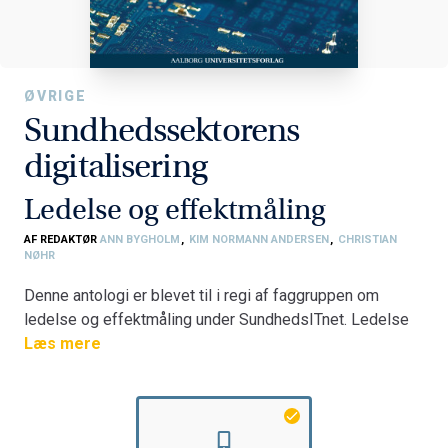
ØVRIGE
Sundhedssektorens
digitalisering
Ledelse og effektmåling
AF REDAKTØR
ANN BYGHOLM
,
KIM NORMANN ANDERSEN
,
CHRISTIAN
NØHR
Denne antologi er blevet til i regi af faggruppen om
ledelse og effektmåling under SundhedsITnet. Ledelse
og effektmåling af de digitale sundhedsydelser er et af
Læs mere
de mest omdiskuterede og kontroversielle
evalueringsfelter ? et felt der dels trækker på klassiske
evalueringstilgange, men også et felt hvor der
fremvokser nye og særegne evalueringsmåder dedikeret