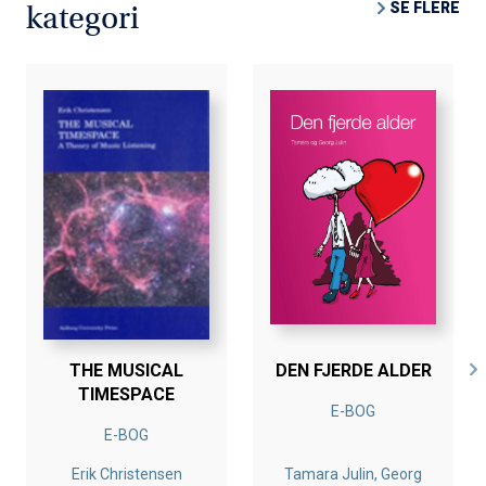
SE FLERE
kategori
et samarbejde om morgendagens it-baserede
sundhedsydelser. Det sker i erkendelse af, at behovet
herfor vil være stigende i et aldrende samfund i lighed
med både de behandlingsmæssige muligheder og
befolkningens forventninger. Kerneaktørerne i
SundhedsITnet er universitetshospitalerne i Århus
(Århus,, Skejby og Aalborg Sygehus), Odense
Universitetshospital samt Rigshospitalet. Dertil kommer
universiteterne i København, Århus og Aalborg,
Copenhagen Business School, Handelshøjskolen ved
Aarhus Universitet og IT Universitetet i København.
THE MUSICAL
DEN FJERDE ALDER
TIMESPACE
E-BOG
E-BOG
Erik Christensen
Tamara Julin, Georg