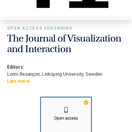
OPEN ACCESS FORSKNING
The Journal of Visualization
and Interaction
Editors:
Lonni Besançon, Linköping University, Sweden
Florian Echtler, Aalborg University, Denmark
Læs mere
Matthew Kay, Northwestern University, USA
Chat Wacharamanotham, Swansea University, UK
Open access