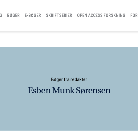
G
BØGER
E-BØGER
SKRIFTSERIER
OPEN ACCESS FORSKNING
FOR
Bøger fra redaktør
Esben Munk Sørensen