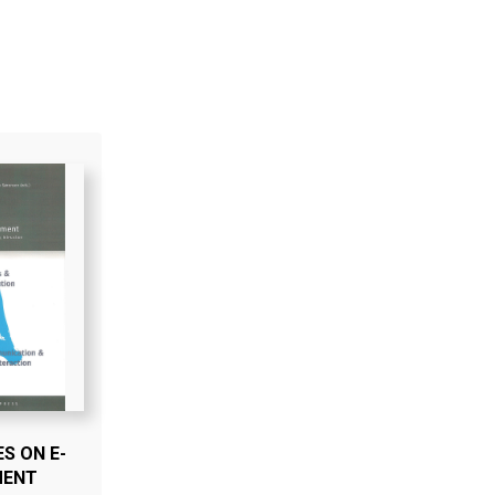
S ON E-
MENT