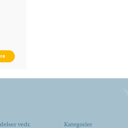
G
re
elser vedr.
Kategorier