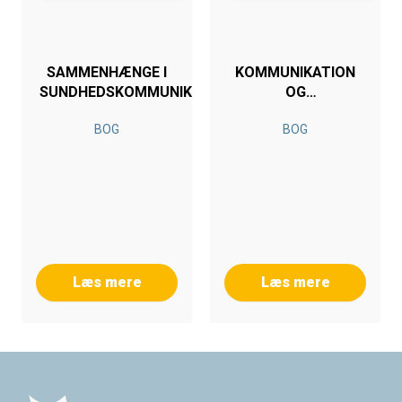
SAMMENHÆNGE I
KOMMUNIKATION
SUNDHEDSKOMMUNIKATION
OG
ORGANISATIONSFORAND
BOG
BOG
Læs mere
Læs mere
Footer