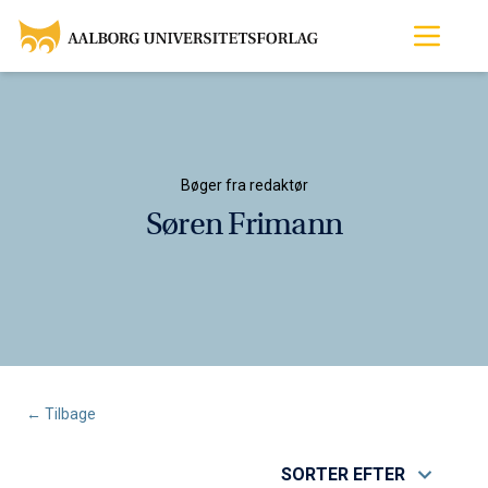
Bøger fra redaktør
Søren Frimann
← Tilbage
SORTER EFTER