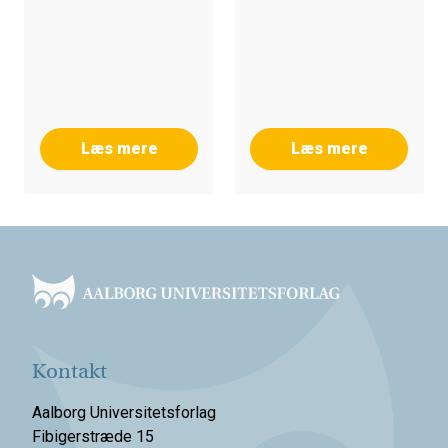
PERSPEKTIV
Læs mere
Læs mere
Footer
Kontakt
Aalborg Universitetsforlag
Fibigerstræde 15