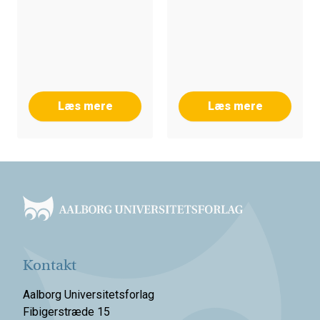
Læs mere
Læs mere
Footer
Kontakt
Aalborg Universitetsforlag
Fibigerstræde 15