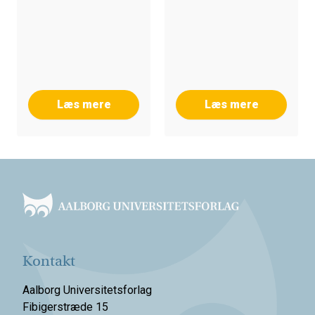
Læs mere
Læs mere
Footer
Kontakt
Aalborg Universitetsforlag
Fibigerstræde 15