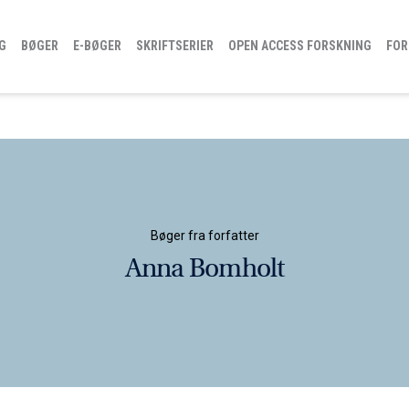
G
BØGER
E-BØGER
SKRIFTSERIER
OPEN ACCESS FORSKNING
FOR
Bøger fra forfatter
Anna Bomholt