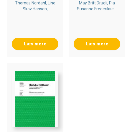
KOMMUNE 2016
Thomas Nordahl, Line
May Britt Drugli, Pia
Skov Hansen,
Susanne Frederiksen,
Charlotte Ringsmose,
Ole Henrik Hansen
May Britt Drugli
Læs mere
Læs mere