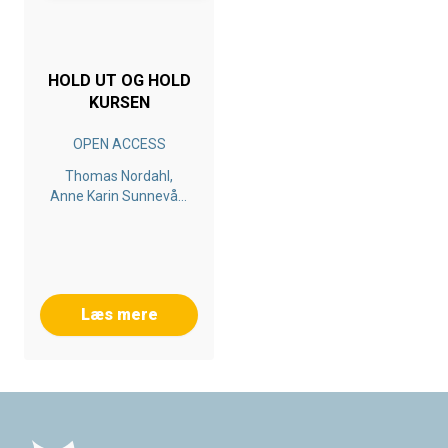
HOLD UT OG HOLD
KURSEN
OPEN ACCESS
Thomas Nordahl,
Anne Karin Sunnevåg,
Lars Qvortrup, Line
Skov Hansen, Ratib
Lekhal, May Britt
Drugli
Læs mere
Footer