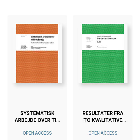
SYSTEMATISK
RESULTATER FRA
ARBEJDE OVER TID
TO KVALITATIVE
BETALER SIG
CASESTUDIER I
OPEN ACCESS
OPEN ACCESS
BRØNDERSLEV