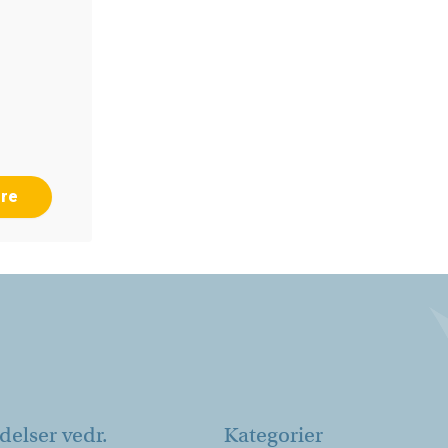
NEERING
G
ION
re
elser vedr.
Kategorier