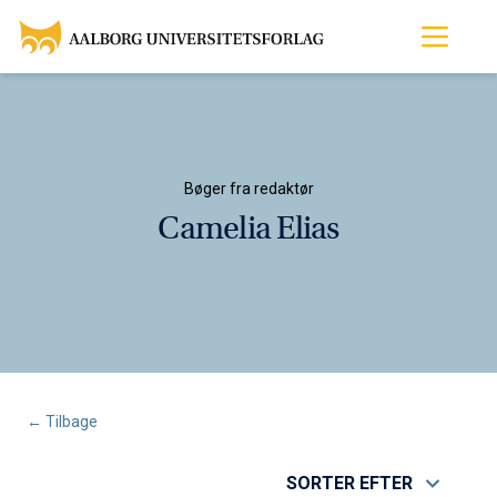
Bøger fra redaktør
Camelia Elias
← Tilbage
SORTER EFTER