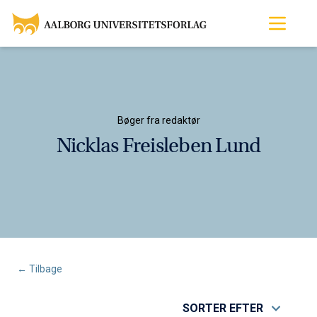
Bøger fra redaktør
Nicklas Freisleben Lund
← Tilbage
SORTER EFTER