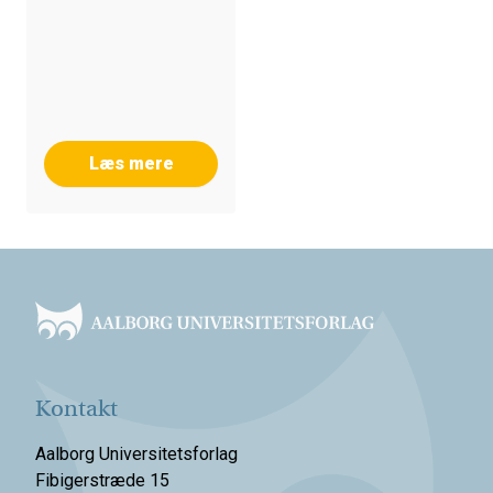
Læs mere
Footer
Kontakt
Aalborg Universitetsforlag
Fibigerstræde 15