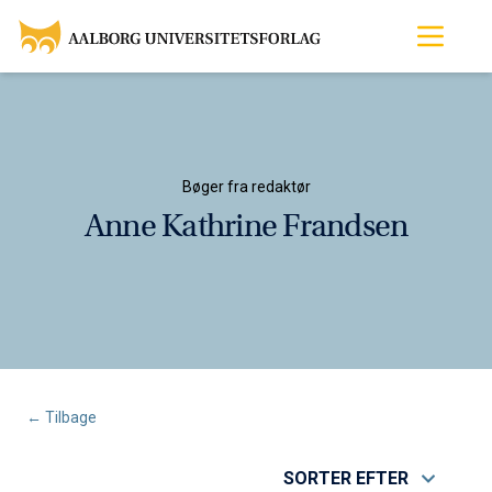
Bøger fra redaktør
Anne Kathrine Frandsen
← Tilbage
SORTER EFTER