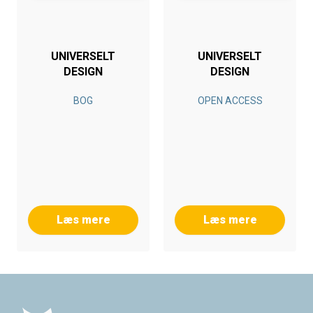
UNIVERSELT
UNIVERSELT
DESIGN
DESIGN
BOG
OPEN ACCESS
Læs mere
Læs mere
Footer