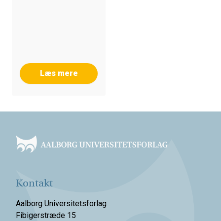
Læs mere
Footer
Kontakt
Aalborg Universitetsforlag
Fibigerstræde 15