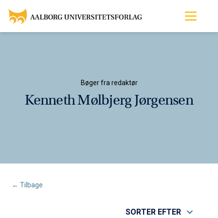
Bøger fra redaktør
Kenneth Mølbjerg Jørgensen
← Tilbage
SORTER EFTER