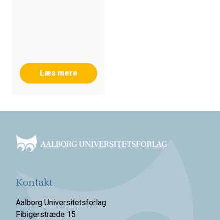
Læs mere
Footer
Kontakt
Aalborg Universitetsforlag
Fibigerstræde 15