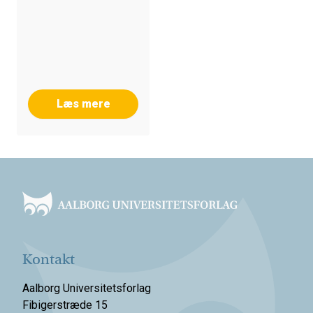
Læs mere
Footer
Kontakt
Aalborg Universitetsforlag
Fibigerstræde 15