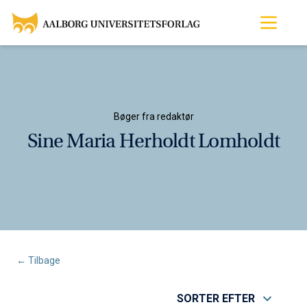
Bøger fra redaktør
Sine Maria Herholdt Lomholdt
← Tilbage
SORTER EFTER