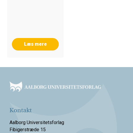
Læs mere
Footer
Kontakt
Aalborg Universitetsforlag
Fibigerstræde 15