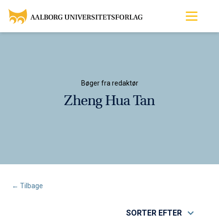
Bøger fra redaktør
Zheng Hua Tan
← Tilbage
SORTER EFTER