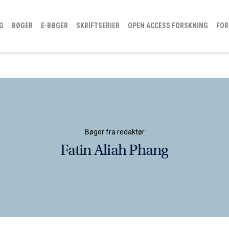
G
BØGER
E-BØGER
SKRIFTSERIER
OPEN ACCESS FORSKNING
FOR
Bøger fra redaktør
Fatin Aliah Phang