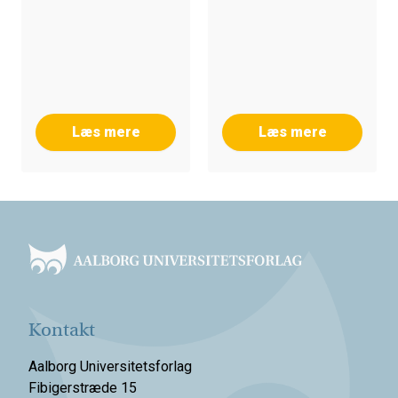
Læs mere
Læs mere
Footer
Kontakt
Aalborg Universitetsforlag
Fibigerstræde 15