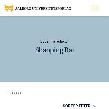
Bøger fra redaktør
Shaoping Bai
← Tilbage
SORTER EFTER