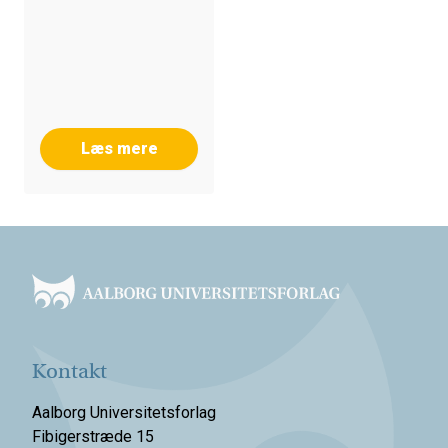
Læs mere
Footer
Kontakt
Aalborg Universitetsforlag
Fibigerstræde 15