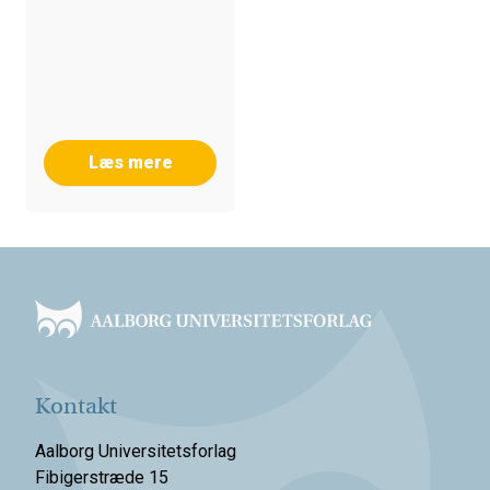
Læs mere
Footer
Kontakt
Aalborg Universitetsforlag
Fibigerstræde 15