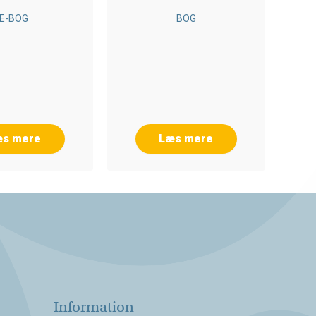
E-BOG
BOG
æs mere
Læs mere
Information