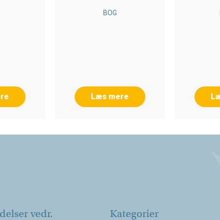
G
BOG
re
Læs mere
L
elser vedr.
Kategorier