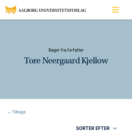
Bøger fra forfatter
Tore Neergaard Kjellow
← Tilbage
SORTER EFTER