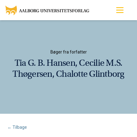
Bøger fra forfatter
Tia G. B. Hansen, Cecilie M.s.
Thøgersen, Chalotte Glintborg
← Tilbage