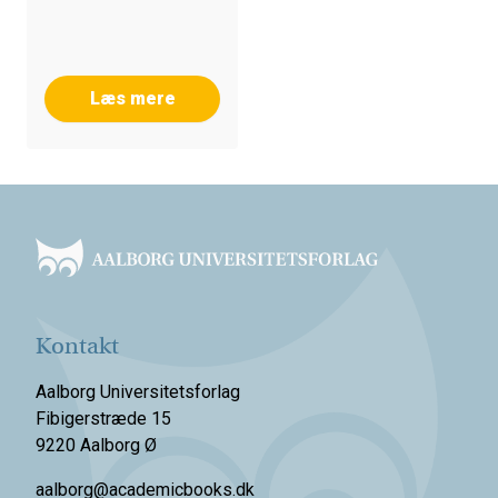
Læs mere
Footer
Kontakt
Aalborg Universitetsforlag
Fibigerstræde 15
9220 Aalborg Ø
aalborg@academicbooks.dk