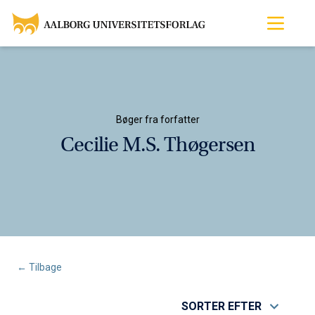
Bøger fra forfatter
Cecilie M.s. Thøgersen
← Tilbage
SORTER EFTER