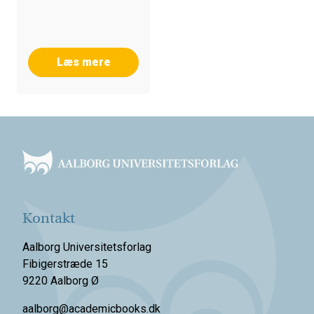
Marling
Læs mere
Footer
Kontakt
Aalborg Universitetsforlag
Fibigerstræde 15
9220 Aalborg Ø
aalborg@academicbooks.dk