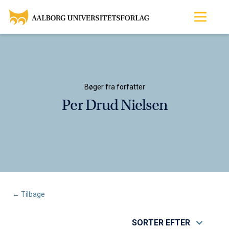
Bøger fra forfatter
Per Drud Nielsen
← Tilbage
SORTER EFTER