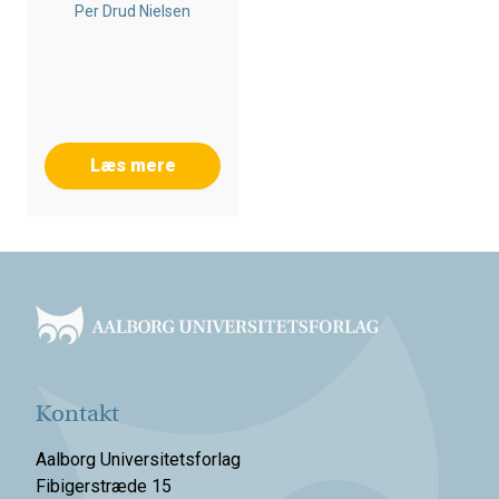
Per Drud Nielsen
Læs mere
Footer
Kontakt
Aalborg Universitetsforlag
Fibigerstræde 15