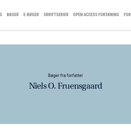
G
BØGER
E-BØGER
SKRIFTSERIER
OPEN ACCESS FORSKNING
FOR
Bøger fra forfatter
Niels O. Fruensgaard