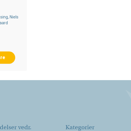
sing, Niels
gaard
re
elser vedr.
Kategorier