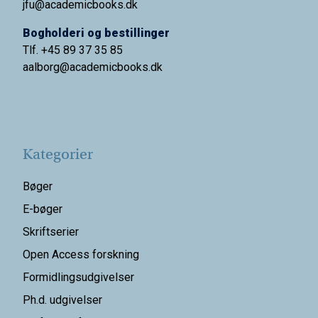
jfu@academicbooks.dk
Bogholderi og bestillinger
Tlf. +45 89 37 35 85
aalborg@
academicbooks.dk
Kategorier
Bøger
E-bøger
Skriftserier
Open Access forskning
Formidlingsudgivelser
Ph.d. udgivelser