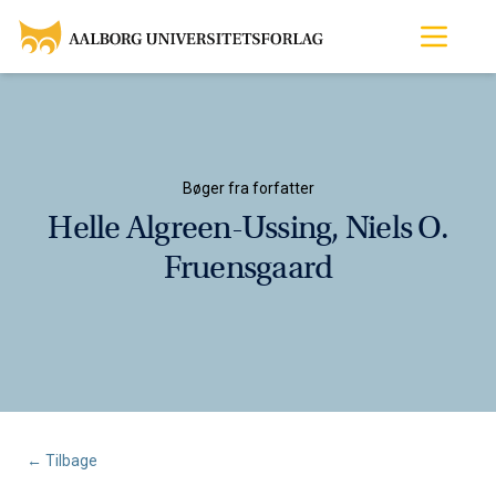
Bøger fra forfatter
Helle Algreen-Ussing, Niels O.
Fruensgaard
← Tilbage