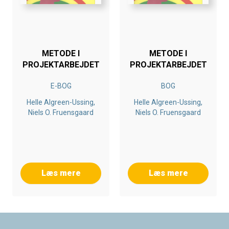
METODE I
METODE I
PROJEKTARBEJDET
PROJEKTARBEJDET
E-BOG
BOG
Helle Algreen-Ussing,
Helle Algreen-Ussing,
Niels O. Fruensgaard
Niels O. Fruensgaard
Læs mere
Læs mere
Footer