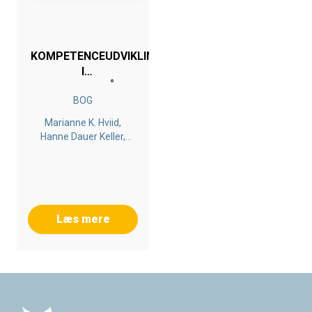
KOMPETENCEUDVIKLING
I
UDKANTSOMRÅDER
BOG
Marianne K. Hviid,
Hanne Dauer Keller,
Annette Rasmussen,
Palle Rasmussen, Ulla
Thøgersen
Læs mere
Footer