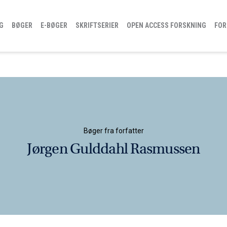
G
BØGER
E-BØGER
SKRIFTSERIER
OPEN ACCESS FORSKNING
FOR
Bøger fra forfatter
Jørgen Gulddahl Rasmussen