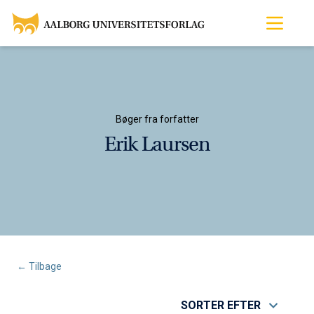
Bøger fra forfatter
Erik Laursen
← Tilbage
SORTER EFTER