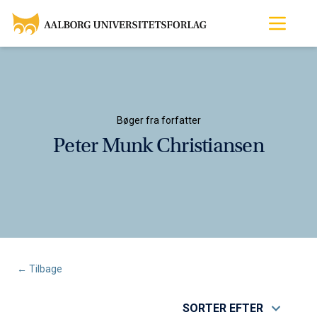
Bøger fra forfatter
Peter Munk Christiansen
← Tilbage
SORTER EFTER