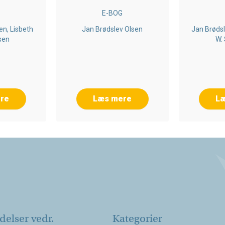
G
E-BOG
en, Lisbeth
Jan Brødslev Olsen
Jan Brødsl
sen
W.
re
Læs mere
L
elser vedr.
Kategorier