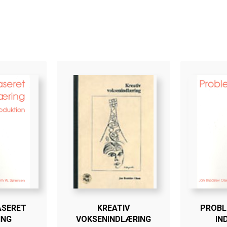
ASERET
KREATIV
PROBL
ING
VOKSENINDLÆRING
IN