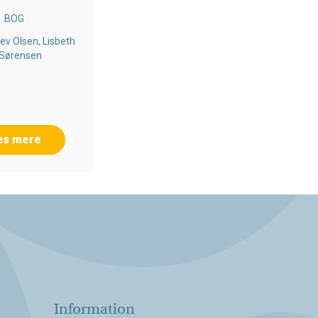
BOG
ev Olsen, Lisbeth
 Sørensen
æs mere
Information