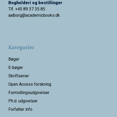
Bogholderi og bestillinger
Tlf. +45 89 37 35 85
aalborg@
academicbooks.dk
Kategorier
Bøger
E-bøger
Skriftserier
Open Access forskning
Formidlingsudgivelser
Ph.d. udgivelser
Forfatter info