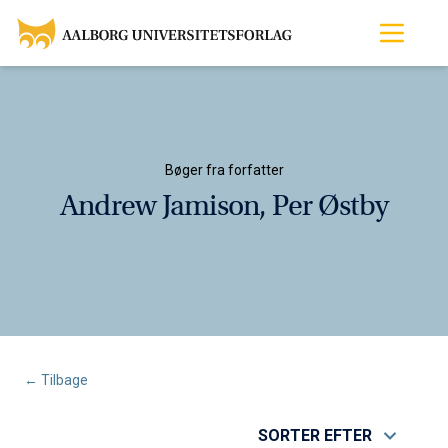
Bøger fra forfatter
Andrew Jamison, Per Østby
← Tilbage
SORTER EFTER