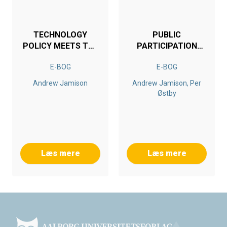
TECHNOLOGY
PUBLIC
POLICY MEETS THE
PARTICIPATION
PUBLIC
AND SUSTAINABLE
E-BOG
E-BOG
DEVELOPMENT
Andrew Jamison
Andrew Jamison, Per
Østby
Læs mere
Læs mere
Footer