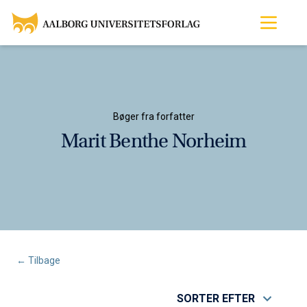
Bøger fra forfatter
Marit Benthe Norheim
← Tilbage
SORTER EFTER