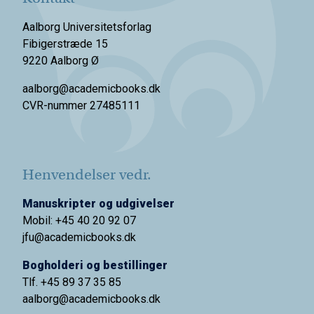
Aalborg Universitetsforlag
Fibigerstræde 15
9220 Aalborg Ø
aalborg@academicbooks.dk
CVR-nummer 27485111
Henvendelser vedr.
Manuskripter og udgivelser
Mobil: +45 40 20 92 07
jfu@academicbooks.dk
Bogholderi og bestillinger
Tlf. +45 89 37 35 85
aalborg@
academicbooks.dk