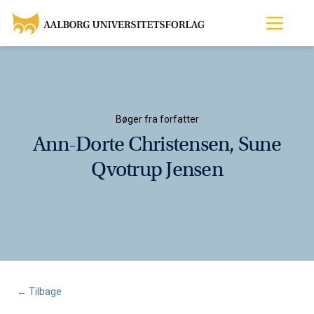
Bøger fra forfatter
Ann-Dorte Christensen, Sune
Qvotrup Jensen
← Tilbage